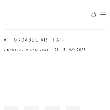
AFFORDABLE ART FAIR
VIENNE, AUTRICHE, 2026
28 - 31 MAY 2026
Open a larger version of the following image in a popup: