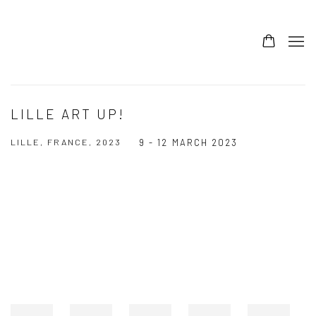
LILLE ART UP!
LILLE, FRANCE, 2023
9 - 12 MARCH 2023
Open a larger version of the following image in a popup: