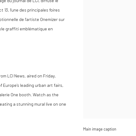
ge du journal de LCI, diffusé le
 13, l'une des principales foires
ionnelle de l'artiste Onemizer sur
yle graffiti emblématique en
.
from LCI News, aired on Friday,
f Europe’s leading urban art fairs,
lerie One booth. Watch as the
creating a stunning mural live on one
Main image caption