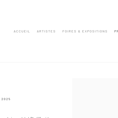
ACCUEIL
ARTISTES
FOIRES & EXPOSITIONS
P
Open a larger version of the
 2025