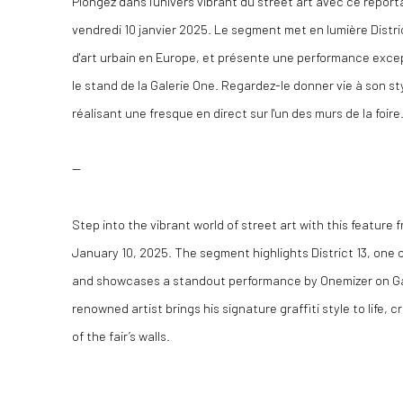
Plongez dans l'univers vibrant du street art avec ce reporta
vendredi 10 janvier 2025. Le segment met en lumière District
d'art urbain en Europe, et présente une performance except
le stand de la Galerie One. Regardez-le donner vie à son st
réalisant une fresque en direct sur l'un des murs de la foire
--
Step into the vibrant world of street art with this feature 
January 10, 2025. The segment highlights District 13, one o
and showcases a standout performance by Onemizer on Ga
renowned artist brings his signature graffiti style to life, 
of the fair’s walls.