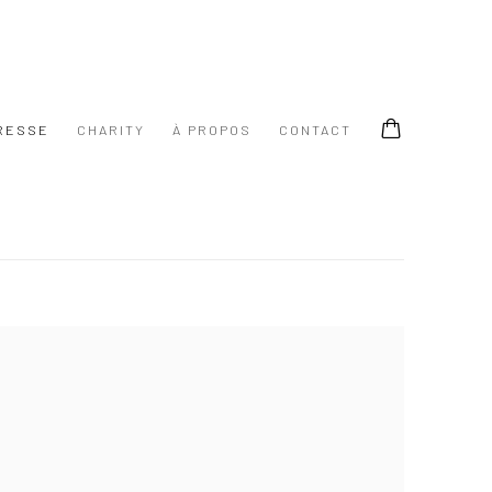
RESSE
CHARITY
À PROPOS
CONTACT
 following image in a popup: